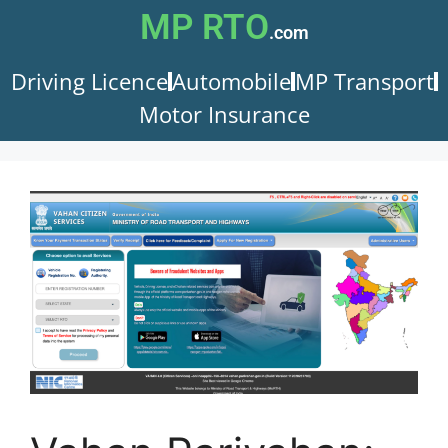
MP RTO
.com
Driving Licence
Automobile
MP Transport
Motor Insurance